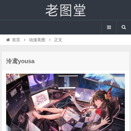
首页
动漫美图
正文
泠鸢yousa