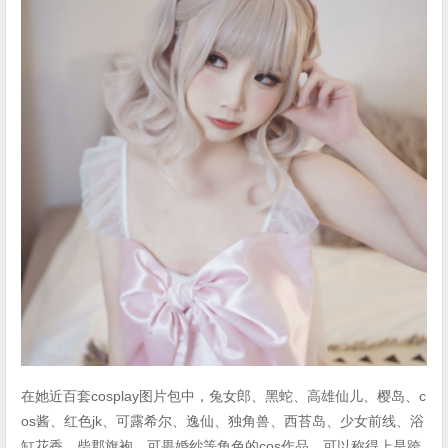
在她近百套cosplay图片包中，兔女郎、黑蛇、高雄仙儿、樱岛、c
os酱、红色jk、可露希尔、逸仙、独角兽、西苔岛、少女前线、浴
缸花香、柴郡旗袍、可畏婚纱等角色的cos作品，可以称得上是跨