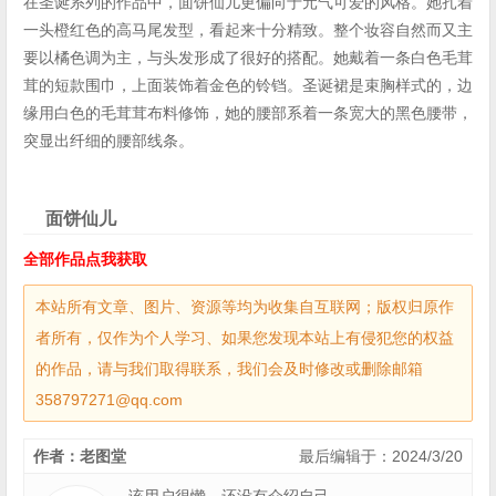
在圣诞系列的作品中，面饼仙儿更偏向于元气可爱的风格。她扎着
一头橙红色的高马尾发型，看起来十分精致。整个妆容自然而又主
要以橘色调为主，与头发形成了很好的搭配。她戴着一条白色毛茸
茸的短款围巾，上面装饰着金色的铃铛。圣诞裙是束胸样式的，边
缘用白色的毛茸茸布料修饰，她的腰部系着一条宽大的黑色腰带，
突显出纤细的腰部线条。
面饼仙儿
全部作品点我获取
本站所有文章、图片、资源等均为收集自互联网；版权归原作
者所有，仅作为个人学习、如果您发现本站上有侵犯您的权益
的作品，请与我们取得联系，我们会及时修改或删除邮箱
358797271@qq.com
作者：老图堂
最后编辑于：2024/3/20