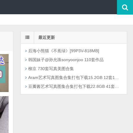
最近更新
后海小熊猫《不蕉绿》[99P3V-818MB]
韩国妹子@孙允珠sonyoonjoo 110套作品
柳京 730套写真美图合集
Aram艺术写真图集合集打包下载15.2GB 12套1301P
豆瓣酱艺术写真图集合集打包下载22.8GB 41套2726P