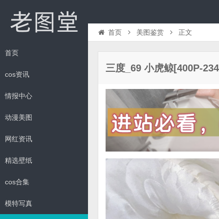
首页
美图鉴赏
正文
首页
三度_69 小虎鲸[400P-234
cos资讯
情报中心
动漫美图
网红资讯
精选壁纸
cos合集
模特写真