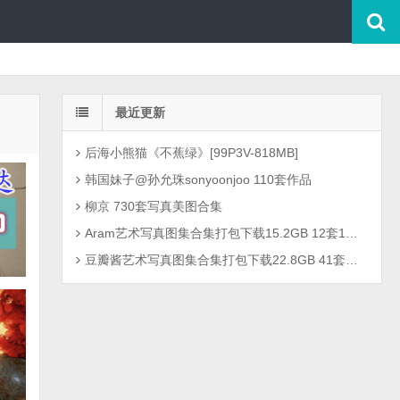
最近更新
后海小熊猫《不蕉绿》[99P3V-818MB]
韩国妹子@孙允珠sonyoonjoo 110套作品
柳京 730套写真美图合集
Aram艺术写真图集合集打包下载15.2GB 12套1301P
豆瓣酱艺术写真图集合集打包下载22.8GB 41套2726P