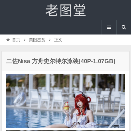
首页
美图鉴赏
正文
二佐Nisa 方舟史尔特尔泳装[40P-1.07GB]