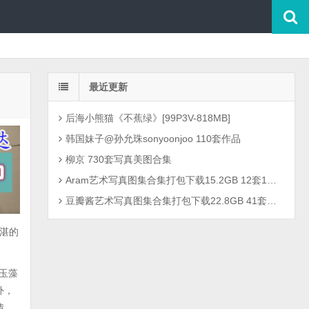
最近更新
后海小熊猫《不蕉绿》[99P3V-818MB]
韩国妹子@孙允珠sonyoonjoo 110套作品
柳京 730套写真美图合集
Aram艺术写真图集合集打包下载15.2GB 12套1301P
豆瓣酱艺术写真图集合集打包下载22.8GB 41套2726P
精湛的
将玉藻
外，
情，