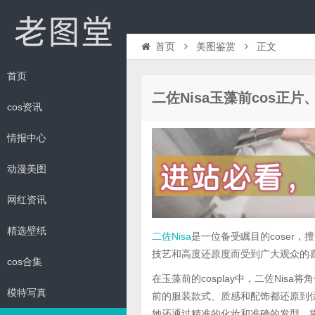
首页
美图鉴赏
正文
首页
二佐Nisa玉藻前cos正
cos资讯
情报中心
动漫美图
网红资讯
精选壁纸
二佐Nisa
是一位备受瞩目的coser
技艺和高度还原度而受到广大观众的
cos合集
在玉藻前的cosplay中，二佐Ni
模特写真
前的服装款式、质感和配饰都还原到
她还通过精准的化妆和准确的发型，