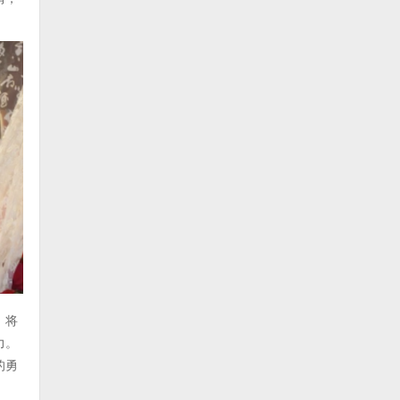
，将
力。
的勇