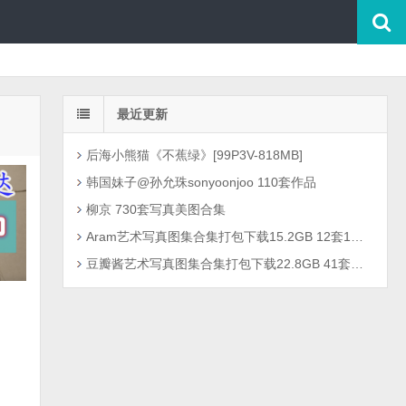
最近更新
后海小熊猫《不蕉绿》[99P3V-818MB]
韩国妹子@孙允珠sonyoonjoo 110套作品
柳京 730套写真美图合集
Aram艺术写真图集合集打包下载15.2GB 12套1301P
豆瓣酱艺术写真图集合集打包下载22.8GB 41套2726P