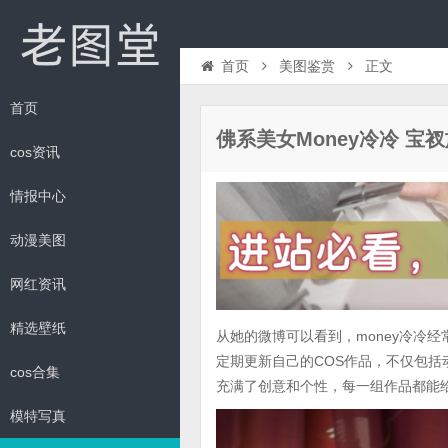
首页
美图鉴赏
正文
首页
佛系美女Money冷冷 宝
cos资讯
情报中心
动漫美图
网红资讯
精选壁纸
从她的微博可以看到，money冷冷
定期更新自己的COS作品，不仅包括
cos合集
充满了创意和个性，每一组作品都能
模特写真