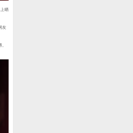
博上晒
网友
博。