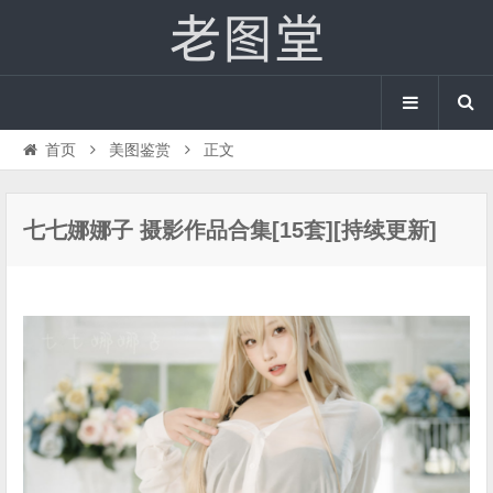
首页
美图鉴赏
正文
七七娜娜子 摄影作品合集[15套][持续更新]