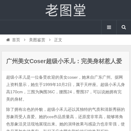
首页
美图鉴赏
正文
广州美女Coser超级小禾儿：完美身材惹人爱
超级小禾儿是一位备受欢迎的美女coser，她来自广东广州。据网
上资料显示，她生于1999年10月2日，属于天秤座。超级小禾儿身
高170cm，三围为胸围36C，腰围24，臀围37，可以说她拥有完
美的身材。
除了拥有出色的外貌，超级小禾儿还以其独特的气质和清新秀丽的
形象而受人喜爱。她的cos作品质量高，还原度非常高，能够将角
色形象活灵活现地展现出来。她的演绎效果与感染力也非常强，使