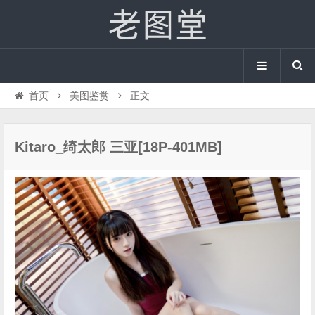
首页
美图鉴赏
正文
Kitaro_绮太郎 三亚[18P-401MB]