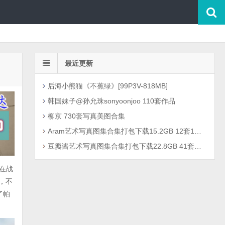
最近更新
后海小熊猫《不蕉绿》[99P3V-818MB]
韩国妹子@孙允珠sonyoonjoo 110套作品
柳京 730套写真美图合集
Aram艺术写真图集合集打包下载15.2GB 12套1301P
豆瓣酱艺术写真图集合集打包下载22.8GB 41套2726P
在战
，不
了帕