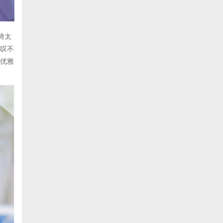
绮太
惊叹不
柔优雅