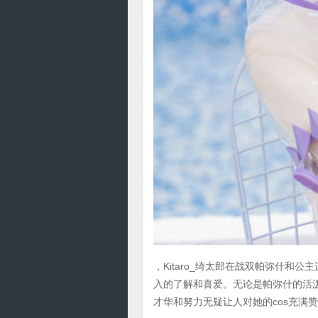
，Kitaro_绮太郎在战双帕弥什和
入的了解和喜爱。无论是帕弥什的活泼
才华和努力无疑让人对她的cos充满