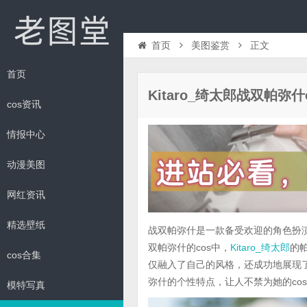
首页
美图鉴赏
正文
首页
Kitaro_绮太郎战双帕
cos资讯
情报中心
动漫美图
网红资讯
精选壁纸
战双帕弥什是一款备受欢迎的角色扮演
双帕弥什的cos中，
Kitaro_绮太郎
的
cos合集
仅融入了自己的风格，还成功地展现
弥什的个性特点，让人不禁为她的co
模特写真