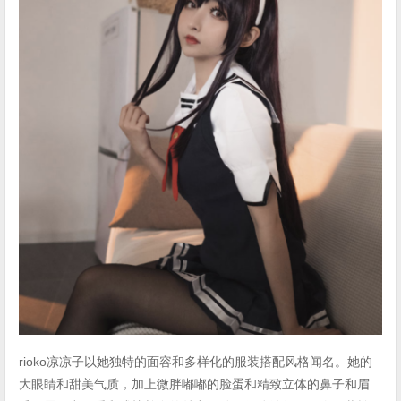
rioko凉凉子以她独特的面容和多样化的服装搭配风格闻名。她的
大眼睛和甜美气质，加上微胖嘟嘟的脸蛋和精致立体的鼻子和眉