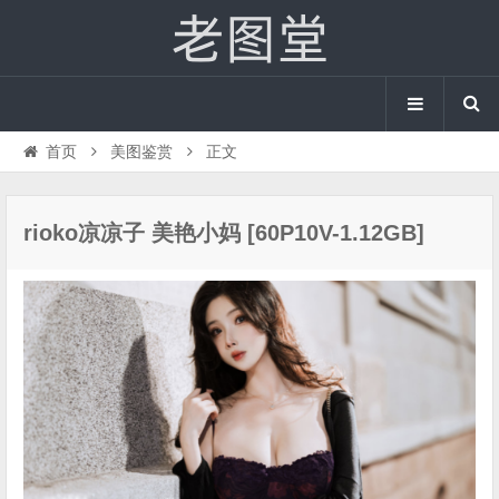
首页
美图鉴赏
正文
rioko凉凉子 美艳小妈 [60P10V-1.12GB]