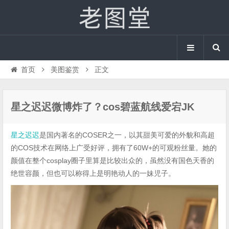
首页
美图鉴赏
正文
星之迟迟微博炸了？cos碧蓝航线爱宕JK
星之迟迟
是国内著名的COSER之一，以其甜美可爱的外貌和高超
的COS技术在网络上广受好评，拥有了60W+的可观粉丝量。她的
颜值在整个cosplay圈子里算是比较出众的，虽然没有国色天香的
绝世容颜，但也可以称得上是明艳动人的一妹児子。