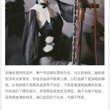
在修女系列作品中，整个作品都以黑色为主。与之前相比，她的发
型没有太多变化，但这次妆容中眼尾上挑，口红选择了更加暗的颜
色。白色的领子用黑色皮质带子扣住，下面是紧身的抹胸式衣服，
中间进行了镂空设计，并用黑色丝带交叉绑定。袖子与领子相连，
采用黑色薄纱材质，袖口处回归了白色，与领子呼应。