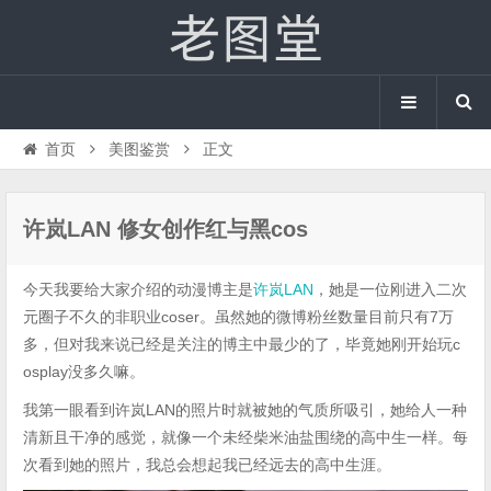
首页
美图鉴赏
正文
许岚LAN 修女创作红与黑cos
今天我要给大家介绍的动漫博主是
许岚LAN
，她是一位刚进入二次
元圈子不久的非职业coser。虽然她的微博粉丝数量目前只有7万
多，但对我来说已经是关注的博主中最少的了，毕竟她刚开始玩c
osplay没多久嘛。
我第一眼看到许岚LAN的照片时就被她的气质所吸引，她给人一种
清新且干净的感觉，就像一个未经柴米油盐围绕的高中生一样。每
次看到她的照片，我总会想起我已经远去的高中生涯。