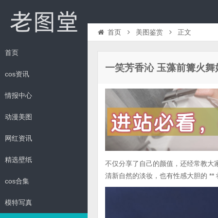
首页
美图鉴赏
正文
首页
一笑芳香沁 玉藻前篝火舞
cos资讯
情报中心
动漫美图
网红资讯
精选壁纸
不仅分享了自己的颜值，还经常教大
清新自然的淡妆，也有性感大胆的 *
cos合集
模特写真