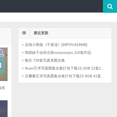
最近更新
后海小熊猫《不蕉绿》[99P3V-818MB]
韩国妹子@孙允珠sonyoonjoo 110套作品
柳京 730套写真美图合集
Aram艺术写真图集合集打包下载15.2GB 12套1301P
豆瓣酱艺术写真图集合集打包下载22.8GB 41套2726P
既有