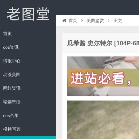
首页
美图鉴赏
正文
首页
瓜希酱 史尔特尔 [104P-68
cos资讯
情报中心
动漫美图
网红资讯
精选壁纸
cos合集
模特写真