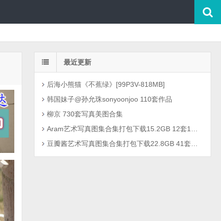
最近更新
后海小熊猫《不蕉绿》[99P3V-818MB]
韩国妹子@孙允珠sonyoonjoo 110套作品
柳京 730套写真美图合集
Aram艺术写真图集合集打包下载15.2GB 12套1301P
豆瓣酱艺术写真图集合集打包下载22.8GB 41套2726P