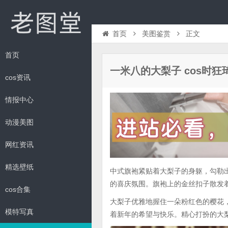
首页
美图鉴赏
正文
首页
一米八的大梨子 cos时狂
cos资讯
情报中心
动漫美图
网红资讯
精选壁纸
中式旗袍紧贴着大梨子的身躯，勾勒
的喜庆氛围。旗袍上的金丝扣子散发
cos合集
大梨子优雅地握住一朵粉红色的樱花
模特写真
着新年的希望与快乐。精心打扮的大