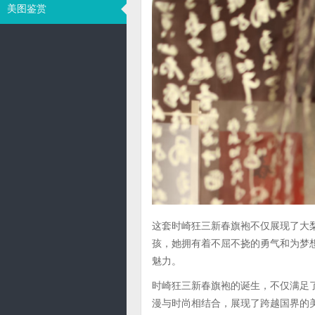
美图鉴赏
这套时崎狂三新春旗袍不仅展现了大
孩，她拥有着不屈不挠的勇气和为梦
魅力。
时崎狂三新春旗袍的诞生，不仅满足
漫与时尚相结合，展现了跨越国界的