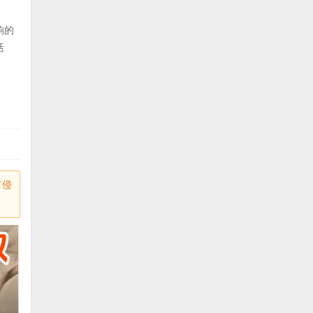
响的
活
有侵