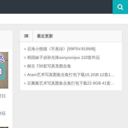
最近更新
后海小熊猫《不蕉绿》[99P3V-818MB]
韩国妹子@孙允珠sonyoonjoo 110套作品
柳京 730套写真美图合集
Aram艺术写真图集合集打包下载15.2GB 12套1301P
豆瓣酱艺术写真图集合集打包下载22.8GB 41套2726P
节日
象征