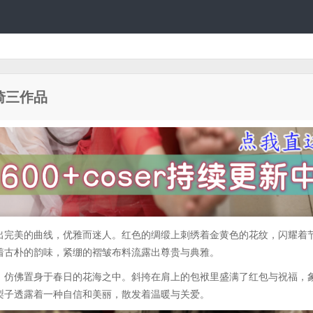
琦三作品
出完美的曲线，优雅而迷人。红色的绸缎上刺绣着金黄色的花纹，闪耀着
着古朴的韵味，紧绷的褶皱布料流露出尊贵与典雅。
，仿佛置身于春日的花海之中。斜挎在肩上的包袱里盛满了红包与祝福，
梨子透露着一种自信和美丽，散发着温暖与关爱。