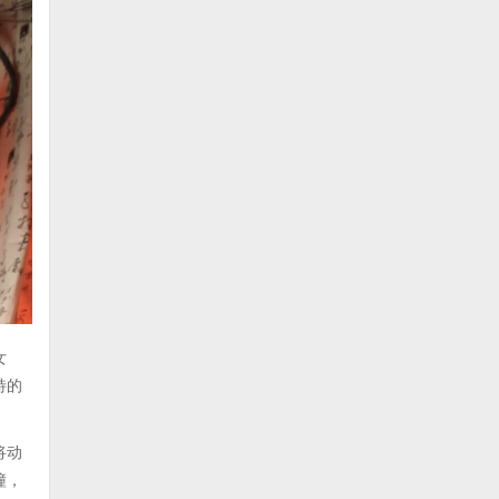
女
特的
将动
撞，