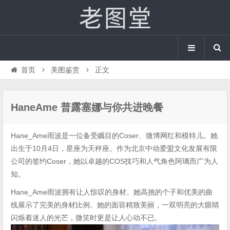
首页
美图鉴赏
正文
HaneAme 普露塞娜与你共进晚餐
Hane_Ame雨波是一位备受瞩目的Coser、微博网红和模特儿。她
出生于10月4日，星座为天秤座。作为北京中动爱盟文化发展有限
公司的签约Coser，她以卓越的COS技巧和人气角色阿璃而广为人
知。
Hane_Ame雨波拥有让人惊叹的身材。她高挑的个子和优美的曲
线展示了完美的身材比例。她的面容精致美丽，一双明亮的大眼睛
闪烁着迷人的光芒，微笑时更是让人心动不已。