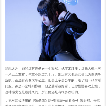
除此之外，她的身材也是另一个极端。她非常纤瘦，身高大概只有
一米五五左右，体重不超过九十斤。她没有其他美女引以为傲的事
业线，甚至有点像太平公主。但是上帝是公平的，给了她一张耐看
的脸。虽然不是特别惊艳，但是越看越好看，让你慢慢喜欢上她，
这种感觉也是最持久的。所以她还是有很多铁粉的。
，我对这位博主的印象是龅牙妹+御姐范+耐看脸+纤瘦身材。每次