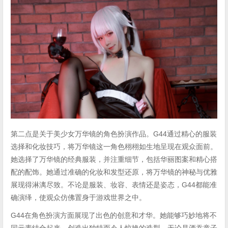
第二点是关于美少女万华镜的角色扮演作品。G44通过精心的服装
选择和化妆技巧，将万华镜这一角色栩栩如生地呈现在观众面前。
她选择了万华镜的经典服装，并注重细节，包括华丽图案和精心搭
配的配饰。她通过准确的化妆和发型还原，将万华镜的神秘与优雅
展现得淋漓尽致。不论是服装、妆容、表情还是姿态，G44都能准
确演绎，使观众仿佛置身于游戏世界之中。
G44在角色扮演方面展现了出色的创意和才华。她能够巧妙地将不
同元素结合起来，创造出独特而令人惊艳的造型。无论是酒吞童子