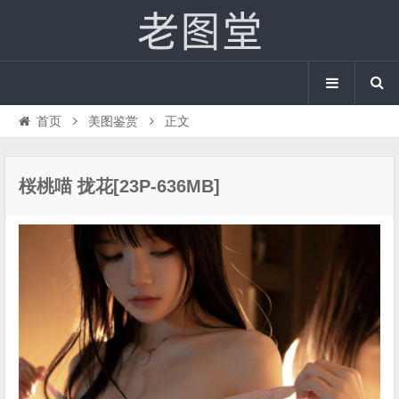
首页
美图鉴赏
正文
桜桃喵 拢花[23P-636MB]