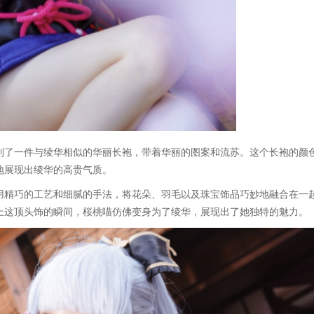
到了一件与绫华相似的华丽长袍，带着华丽的图案和流苏。这个长袍的颜
地展现出绫华的高贵气质。
用精巧的工艺和细腻的手法，将花朵、羽毛以及珠宝饰品巧妙地融合在一
上这顶头饰的瞬间，桜桃喵仿佛变身为了绫华，展现出了她独特的魅力。