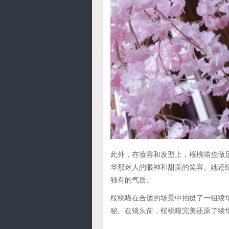
此外，在妆容和发型上，桜桃喵也做
华那迷人的眼神和甜美的笑容。她还
独有的气质。
桜桃喵在合适的场景中拍摄了一组绫
秘。在镜头前，桜桃喵完美还原了绫