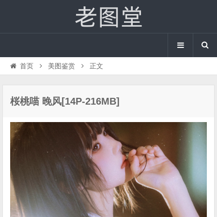
首页
美图鉴赏
正文
桜桃喵 晚风[14P-216MB]