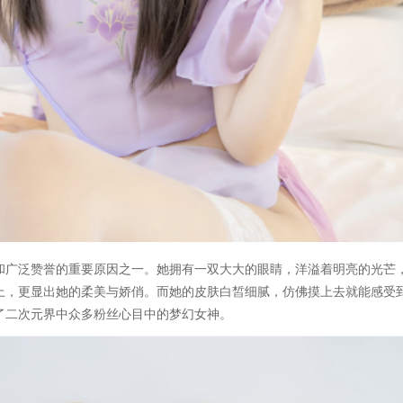
和广泛赞誉的重要原因之一。她拥有一双大大的眼睛，洋溢着明亮的光芒
上，更显出她的柔美与娇俏。而她的皮肤白皙细腻，仿佛摸上去就能感受
了二次元界中众多粉丝心目中的梦幻女神。