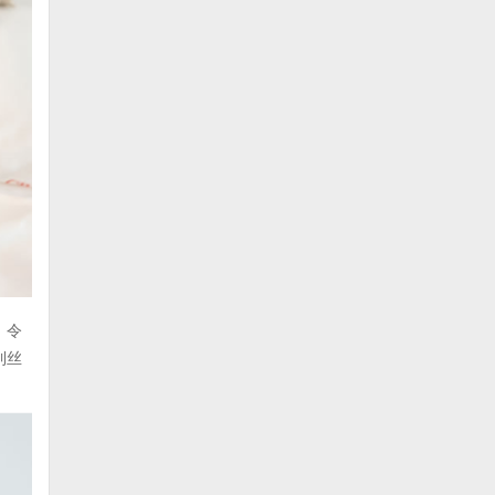
，令
到丝