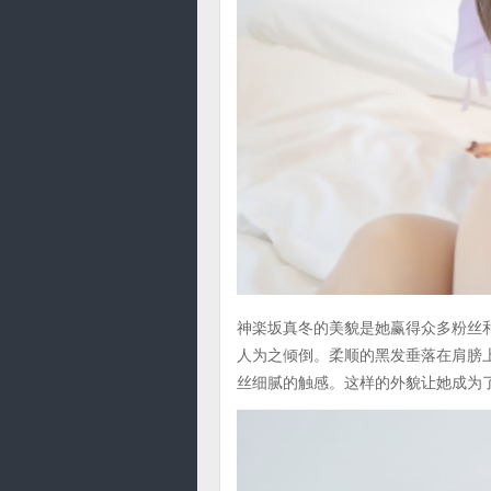
神楽坂真冬的美貌是她赢得众多粉丝
人为之倾倒。柔顺的黑发垂落在肩膀
丝细腻的触感。这样的外貌让她成为