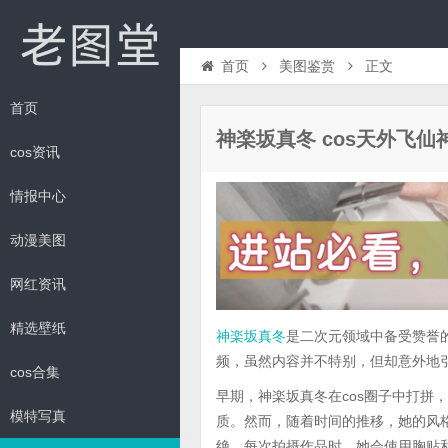
首页
美图鉴赏
正文
首页
神楽坂真冬 cos天外飞仙
cos资讯
情报中心
动漫美图
网红资讯
精选壁纸
神楽坂真冬
是二次元领域中备受赞誉
频，虽然内容并不特别，但却意外地
cos合集
早期，神楽坂真冬在cos圈子中打拼
模特写真
质。然而，随着时间的推移，她的风
绝。每次拍摄作品时，她会使用胸贴