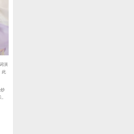
词演
。此
为炒
长。