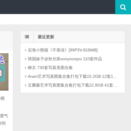
最近更新
后海小熊猫《不蕉绿》[99P3V-818MB]
韩国妹子@孙允珠sonyoonjoo 110套作品
柳京 730套写真美图合集
Aram艺术写真图集合集打包下载15.2GB 12套1301P
豆瓣酱艺术写真图集合集打包下载22.8GB 41套2726P
的视
可爱气
决拒