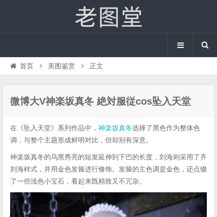
首页
美图鉴赏
正文
微博大V神楽坂真冬 絶対服従cos坠入天堂
在《坠入天堂》系列作品中，
神楽坂真冬
选择了黑色作为整体色
调，与整个主题形成鲜明对比，但却别有深意。
神楽坂真冬的乌黑秀亮的短发延伸到下巴的长度，刘海则采用了齐
刘海样式，并用金色发箍进行修饰。发箍的主色调是金色，还点缀
了一些浅色小宝石，看起来既精致又不冗杂。