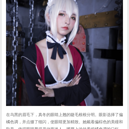
在乌黑的眉毛下，真冬的眼睛上翘的睫毛根根分明。眼影选择了偏
橘色调，并点缀了细闪，使眼睛更加精致。她戴着偏棕色的美瞳和
卧蚕，使得眼睛显得灵动而迷人。嘴唇上涂抹着偏橘色调的口红，