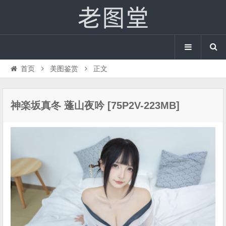
首页
美图鉴赏
正文
神楽坂真冬 蓬山夜吟 [75P2V-223MB]