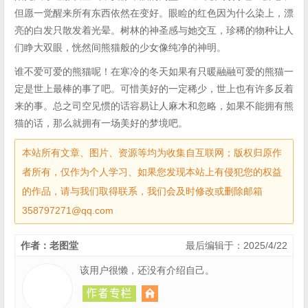
但愿一觉醒来所有东西依然在变好。眼睑的红色因为什么染上，漂
亮的白发只散发着光晕。树林的神圣感与她交互，珍稀的物种让人
们睁大双眼，恍然间熊猫般的少女像纯净的神明。
谁不爱可爱的熊猫呢！在寒冷的冬天如果有只暖融融可爱的熊猫一
定是世上最棒的事了吧。可惜美好的一定稀少，世上也有许多反着
来的事。总之司空见惯的话容易让人麻木和忽略，如果不能拥有熊
猫的话，那么就拥有一场美好的梦境吧。
本站所有文章、图片、资源等均为收集自互联网；版权归原作
者所有，仅作为个人学习、如果您发现本站上有侵犯您的权益
的作品，请与我们取得联系，我们会及时修改或删除邮箱
358797271@qq.com
作者：老图堂
最后编辑于：2025/4/22
该用户很懒，还没有介绍自己。