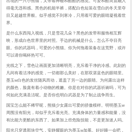
出现的一只小熊猫，又带着神秘和酷酷的感觉。可爱和酷简直融入
得毫无违和感。黑色的机能半裤，搭配白色短装在雪白的冬天里夺
目又超越世界般。似乎感觉不到寒冷，只用着可爱的眼睛凝视着世
界。
是什么东西闯入视线，只是雪花几朵？黑色的发带和服饰相互辉
映，形成白色世界里的对照。手边的机械是什么，怎么不夺目亮
眼。你的武器吗，可爱的小熊猫。你为何拖着装备在这荒野，或许
可以请你喝杯热可可。
光线之下，雪色让画面更加清晰明亮，充斥着干净的冷感。此刻的
凡间有着洁净的感觉，一切都那么美好，在那双湛蓝色的眼睛里。
墨玉w白色的发丝随风而动，遮盖了另一边的眼睛。为何露出这样
的颜色，脸庞有着小动物的稚嫩。你是在对你的武器祈祷吗，可为
何如此充满圣洁呢。是否你也明白武器是为了制止战争而生。
国宝怎么能不稀罕呢，熊猫少女露出可爱的骄傲模样。明明墨玉w
周围没有阳光，却似乎充斥着光亮。充满身体的力量感和能量，没
有比能力更酷的东西了。如果加上些危险技能，不是更加迷人吗。
阳光只穿透那块空气，安静耀眼的为墨玉w加冕。好好睡一会吧，