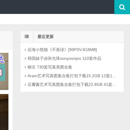
最近更新
后海小熊猫《不蕉绿》[99P3V-818MB]
韩国妹子@孙允珠sonyoonjoo 110套作品
柳京 730套写真美图合集
Aram艺术写真图集合集打包下载15.2GB 12套1301P
豆瓣酱艺术写真图集合集打包下载22.8GB 41套2726P