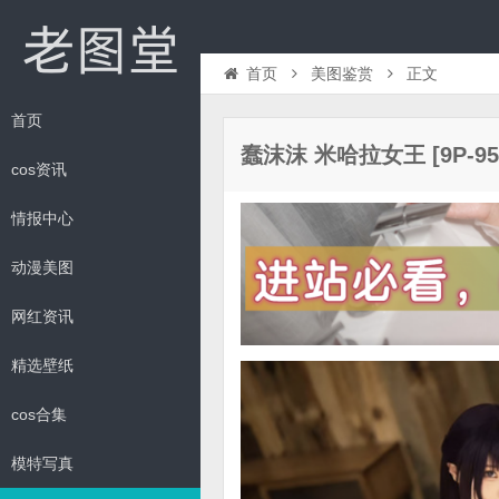
首页
美图鉴赏
正文
首页
蠢沫沫 米哈拉女王 [9P-95
cos资讯
情报中心
动漫美图
网红资讯
精选壁纸
cos合集
模特写真