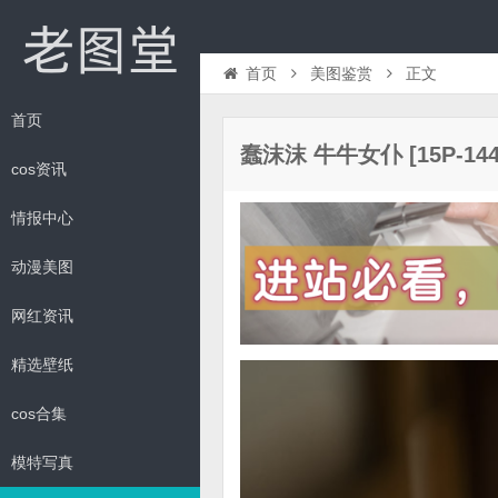
首页
美图鉴赏
正文
首页
蠢沫沫 牛牛女仆 [15P-144
cos资讯
情报中心
动漫美图
网红资讯
精选壁纸
cos合集
模特写真