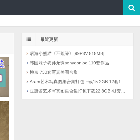
最近更新
后海小熊猫《不蕉绿》[99P3V-818MB]
韩国妹子@孙允珠sonyoonjoo 110套作品
柳京 730套写真美图合集
Aram艺术写真图集合集打包下载15.2GB 12套1301P
豆瓣酱艺术写真图集合集打包下载22.8GB 41套2726P