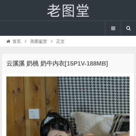
首页
美图鉴赏
正文
云溪溪 奶桃 奶牛内衣[15P1V-188MB]