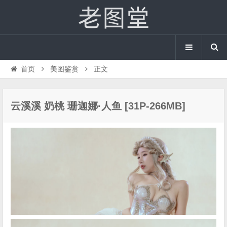
首页
美图鉴赏
正文
云溪溪 奶桃 珊迦娜·人鱼 [31P-266MB]