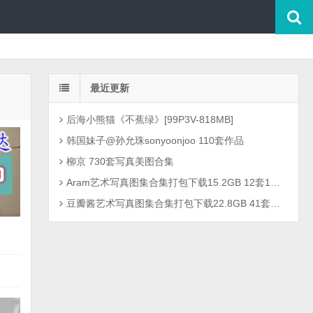
最近更新
后海小熊猫《不蕉绿》[99P3V-818MB]
韩国妹子@孙允珠sonyoonjoo 110套作品
柳京 730套写真美图合集
Aram艺术写真图集合集打包下载15.2GB 12套1301P
豆瓣酱艺术写真图集合集打包下载22.8GB 41套2726P