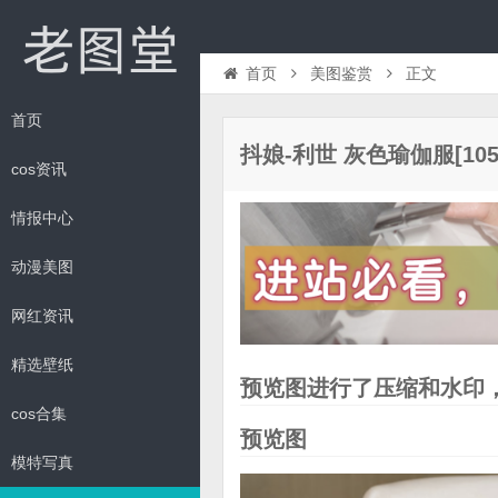
首页
美图鉴赏
正文
首页
抖娘-利世 灰色瑜伽服[105P1
cos资讯
情报中心
动漫美图
网红资讯
精选壁纸
预览图进行了压缩和水印
cos合集
预览图
模特写真