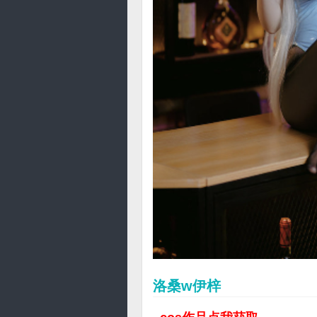
洛桑w伊梓