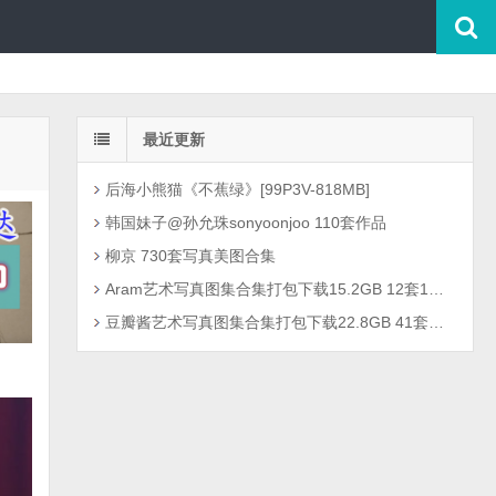
最近更新
后海小熊猫《不蕉绿》[99P3V-818MB]
韩国妹子@孙允珠sonyoonjoo 110套作品
柳京 730套写真美图合集
Aram艺术写真图集合集打包下载15.2GB 12套1301P
豆瓣酱艺术写真图集合集打包下载22.8GB 41套2726P