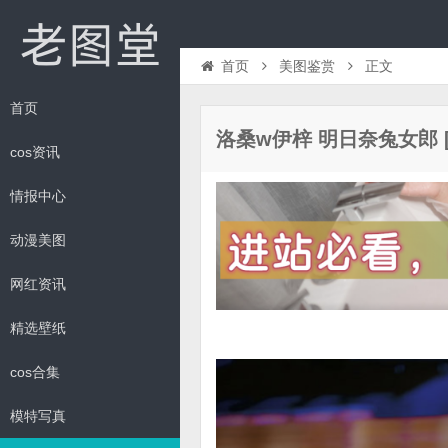
首页
美图鉴赏
正文
首页
洛桑w伊梓 明日奈兔女郎 [63
cos资讯
情报中心
动漫美图
网红资讯
精选壁纸
cos合集
模特写真