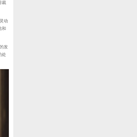
剪裁
灵动
信和
的发
的处