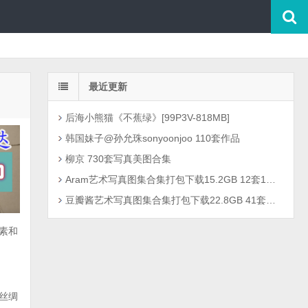
最近更新
后海小熊猫《不蕉绿》[99P3V-818MB]
韩国妹子@孙允珠sonyoonjoo 110套作品
柳京 730套写真美图合集
Aram艺术写真图集合集打包下载15.2GB 12套1301P
豆瓣酱艺术写真图集合集打包下载22.8GB 41套2726P
素和
丝绸