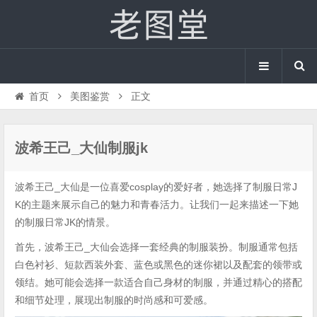
首页
美图鉴赏
正文
波希王己_大仙制服jk
波希王己_大仙是一位喜爱cosplay的爱好者，她选择了制服日常J
K的主题来展示自己的魅力和青春活力。让我们一起来描述一下她
的制服日常JK的情景。
首先，波希王己_大仙会选择一套经典的制服装扮。制服通常包括
白色衬衫、短款西装外套、蓝色或黑色的迷你裙以及配套的领带或
领结。她可能会选择一款适合自己身材的制服，并通过精心的搭配
和细节处理，展现出制服的时尚感和可爱感。