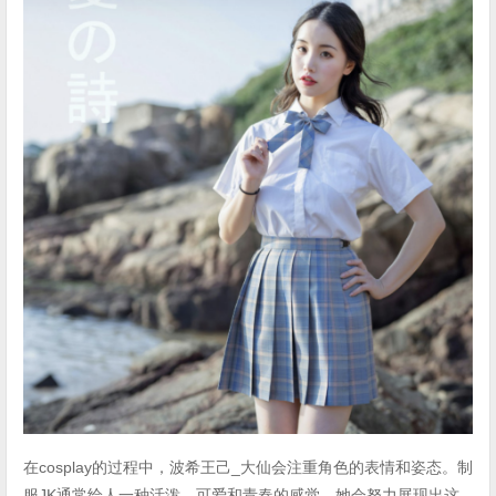
在cosplay的过程中，波希王己_大仙会注重角色的表情和姿态。制
服JK通常给人一种活泼、可爱和青春的感觉，她会努力展现出这