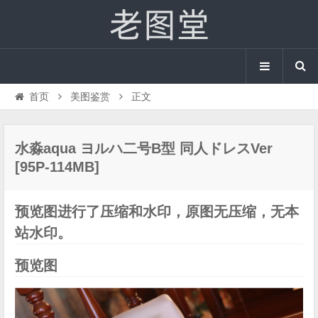
首页
美图鉴赏
正文
水淼aqua ヨルハ二号B型 同人ドレスVer
[95P-114MB]
预览图进行了压缩和水印，原图无压缩，无本
站水印。
预览图