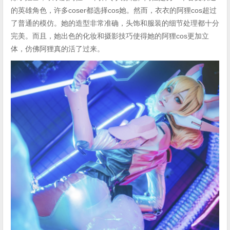
的英雄角色，许多coser都选择cos她。然而，衣衣的阿狸cos超过
了普通的模仿。她的造型非常准确，头饰和服装的细节处理都十分
完美。而且，她出色的化妆和摄影技巧使得她的阿狸cos更加立
体，仿佛阿狸真的活了过来。